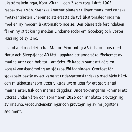
likströmsledningar, Konti-Skan 1 och 2 som togs i drift 1965
respektive 1988. Svenska kraftnät planerar tillsammans med danska
motsvarigheten Energinet att ersätta de två likströmsledningarna
med en ny modern likströmsförbindelse. Den planerade förbindelsen
får en ny sträckning mellan Lindome söder om Göteborg och Vester
Hassing på Jylland.
I samband med detta har Marine Monitoring AB tillsammans med
Natur och Skogstjänst AB fått i uppdrag att undersöka förekomst av
marina arter och habitat i området för kabeln samt att göra en
konsekvensbedömning av sjökabelförläggningen. Området för
sjökabeln består av ett varierat undervattenslandskap med både hård-
och mjukbottnar som utgör viktiga livsmiljöer för ett stort antal
marina arter, fisk och marina däggdjur. Undersökningarna kommer att
utföras under våren och sommaren 2026 och innefatta provtagning
av infauna, videoundersökningar och provtagning av miljögifter i
sediment.