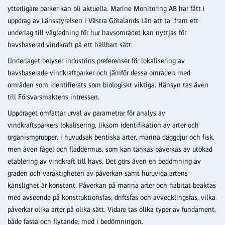
ytterligare parker kan bli aktuella. Marine Monitoring AB har fått i
uppdrag av Länsstyrelsen i Västra Götalands Län att ta fram ett
underlag till vägledning för hur havsområdet kan nyttjas för
havsbaserad vindkraft på ett hållbart sätt.
Underlaget belyser industrins preferenser för lokalisering av
havsbaserade vindkraftparker och jämför dessa områden med
områden som identifierats som biologiskt viktiga. Hänsyn tas även
till Försvarsmaktens intressen.
Uppdraget omfattar urval av parametrar för analys av
vindkraftsparkers lokalisering, liksom identifikation av arter och
organismgrupper, i huvudsak bentiska arter, marina däggdjur och fisk,
men även fågel och fladdermus, som kan tänkas påverkas av utökad
etablering av vindkraft till havs. Det görs även en bedömning av
graden och varaktigheten av påverkan samt huruvida artens
känslighet är konstant. Påverkan på marina arter och habitat beaktas
med avseende på konstruktionsfas, driftsfas och avvecklingsfas, vilka
påverkar olika arter på olika sätt. Vidare tas olika typer av fundament,
både fasta och flytande, med i bedömningen.