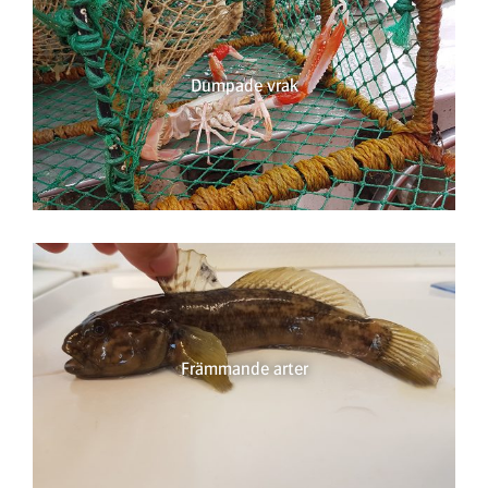
Dumpade vrak
Främmande arter