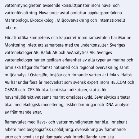
vattenmyndigheten avseende konsulttjänster inom havs- och
vattenförvaltning. Nuvarande avtal omfattar uppdragsområdena
Marinbiologi, Ekotoxikologi, Miljöövervakning och Internationellt
arbete.
För att utöka kompetens och kapacitet inom ramavtalen har Marine
Monitoring inlett ett samarbete med tre underkonsulter, Sveriges
vattenekologer AB, Hafok AB och SeAnalytics AB. Sveriges
vattenekologer har en gedigen erfarenhet av alla typer av marina och
limniska frågor där främst nationell och regional övervakning samt
miljöanalys i Östersjön, insjöar och rinnande vatten är i fokus. Hafok
AB har under flera år medverkat som svensk expert inom HELCOM och
OSPAR och ICES för bl.a. bentiska indikatorer, status för
havsmiljödirektivet samt marint områdesskydd. SeAnalytics arbetar
bl.a. med ekologisk modellering, riskbedömningar och DNA-analyser
av främmande arter.
Ramavtalet med Havs- och vattenmyndigheten har bl.a. inneburit
arbete med biogeografisk uppföljning, övervakning av främmande
arter och provfiske på dumpade vrak innehållande kemiska