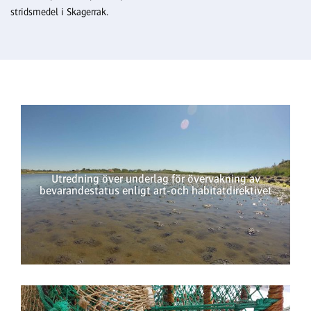
stridsmedel i Skagerrak.
Utredning över underlag för övervakning av
bevarandestatus enligt art-och habitatdirektivet